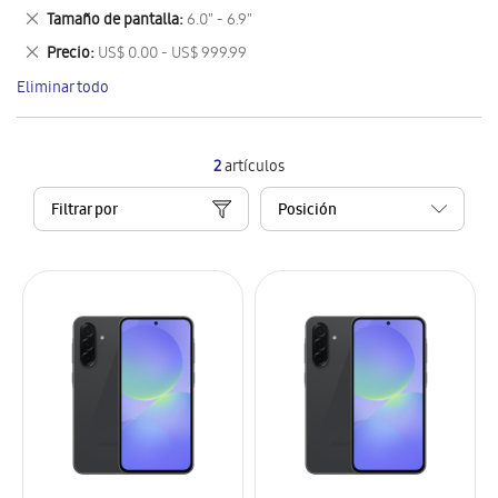
este
Eliminar
Tamaño de pantalla
6.0" - 6.9"
artículo
este
Eliminar
Precio
US$ 0.00 - US$ 999.99
artículo
este
Eliminar todo
artículo
2
artículos
Filtrar por