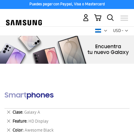
Puedes pagar con Paypal, Visa o Mastercard
Mi carrito
Mon
USD -
dólar
estadounid
Smartphones
Eliminar
Clase
Galaxy A
este
Eliminar
Feature
HD Display
artículo
este
Eliminar
Color
Awesome Black
artículo