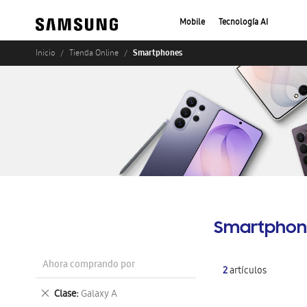
Mobile
Tecnología AI
Smartphones
Inicio
Tienda Online
Smartphon
Ahora comprando por
2
artículos
Eliminar
Clase
Galaxy A