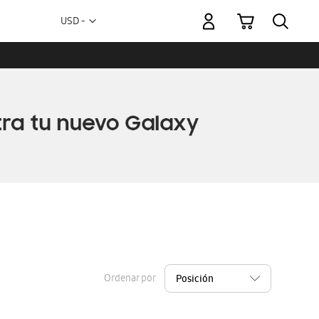
Mi carrito
Moneda
USD -
dólar
estadounidense
Ordenar por