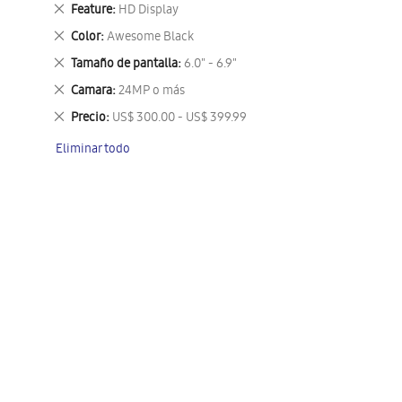
este
Eliminar
Feature
HD Display
artículo
este
Eliminar
Color
Awesome Black
artículo
este
Eliminar
Tamaño de pantalla
6.0" - 6.9"
artículo
este
Eliminar
Camara
24MP o más
artículo
este
Eliminar
Precio
US$ 300.00 - US$ 399.99
artículo
este
Eliminar todo
artículo