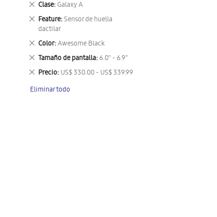
Eliminar
Clase
Galaxy A
este
Eliminar
Feature
Sensor de huella
artículo
este
dactilar
artículo
Eliminar
Color
Awesome Black
este
Eliminar
Tamaño de pantalla
6.0" - 6.9"
artículo
este
Eliminar
Precio
US$ 330.00 - US$ 339.99
artículo
este
Eliminar todo
artículo