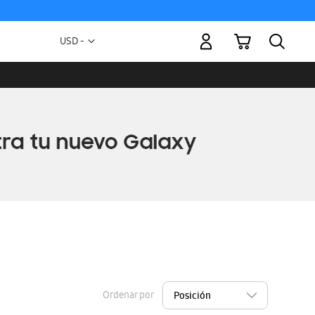
Mi carrito
Moneda
USD -
dólar
estadounidense
Ordenar por