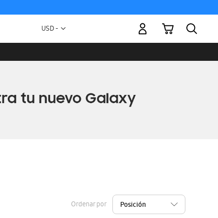
Mi carrito
Moneda
USD -
dólar
estadounidense
Ordenar por