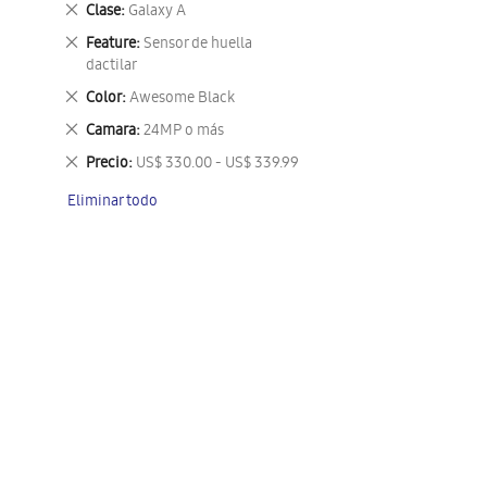
Eliminar
Clase
Galaxy A
este
Eliminar
Feature
Sensor de huella
artículo
este
dactilar
artículo
Eliminar
Color
Awesome Black
este
Eliminar
Camara
24MP o más
artículo
este
Eliminar
Precio
US$ 330.00 - US$ 339.99
artículo
este
Eliminar todo
artículo