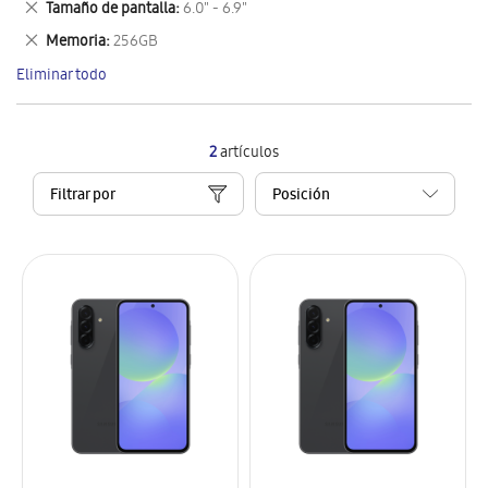
Eliminar
Tamaño de pantalla
6.0" - 6.9"
artículo
este
Eliminar
Memoria
256GB
artículo
este
Eliminar todo
artículo
2
artículos
Filtrar por