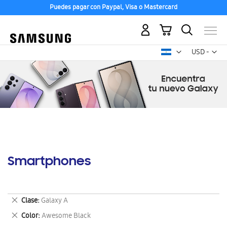
Puedes pagar con Paypal, Visa o Mastercard
Mi carrito
Mon
USD -
dólar
estadounid
Smartphones
Eliminar
Clase
Galaxy A
este
Eliminar
Color
Awesome Black
artículo
este