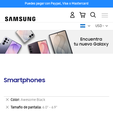
Puedes pagar con Paypal, Visa o Mastercard
Mi carrito
Mon
USD -
dólar
estadounid
Smartphones
Eliminar
Color
Awesome Black
este
Eliminar
Tamaño de pantalla
6.0" - 6.9"
artículo
este