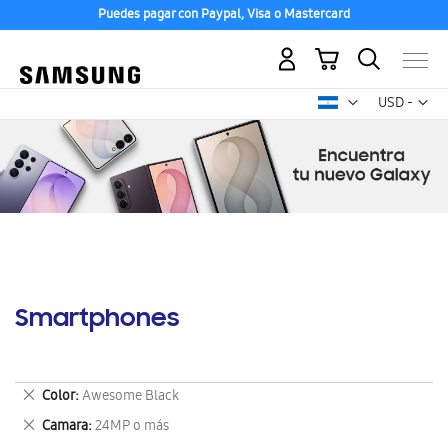
Puedes pagar con Paypal, Visa o Mastercard
Mi carrito
Mon
USD -
dólar
estadounid
Smartphones
Eliminar
Color
Awesome Black
este
Eliminar
Camara
24MP o más
artículo
este