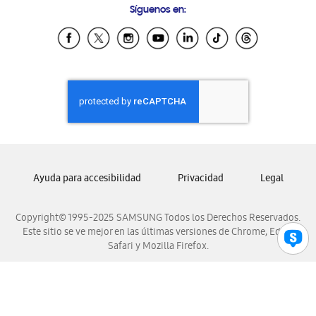
Síguenos en:
Samsung Ecuador
Samsung El Salvador
Samsung Guatemala
Samsung Honduras
Samsung Nicaragua
Samsung Panamá
Samsung República Dominicana
Samsung Venezuela
Ayuda para accesibilidad
Privacidad
Legal
Copyright© 1995-2025 SAMSUNG Todos los Derechos Reservados.
Este sitio se ve mejor en las últimas versiones de Chrome, Edge,
Safari y Mozilla Firefox.