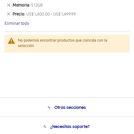
este
Eliminar
Memoria
512GB
artículo
este
Eliminar
Precio
US$ 1,400.00 - US$ 1,499.99
artículo
este
Eliminar todo
artículo
No podemos encontrar productos que coincida con la
selección.
Otras secciones
Conócenos
¿Necesitas soporte?
Soporte