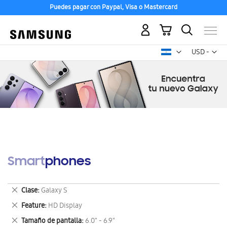
Puedes pagar con Paypal, Visa o Mastercard
Mi carrito
Mon
USD -
dólar
estadounid
Smartphones
Eliminar
Clase
Galaxy S
este
Eliminar
Feature
HD Display
artículo
este
Eliminar
Tamaño de pantalla
6.0" - 6.9"
artículo