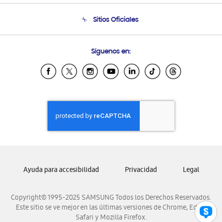
Condiciones de Compra
Soporte telefónico
Sitios Oficiales
Soporte vía eMail
Preguntas Frecuentes
Samsung Costa Rica
Síguenos en:
Samsung Ecuador
Samsung El Salvador
Samsung Guatemala
Samsung Honduras
Samsung Nicaragua
Samsung Panamá
Samsung República Dominicana
Samsung Venezuela
Ayuda para accesibilidad
Privacidad
Legal
Copyright© 1995-2025 SAMSUNG Todos los Derechos Reservados.
Este sitio se ve mejor en las últimas versiones de Chrome, Edge,
Safari y Mozilla Firefox.