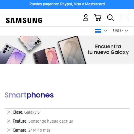
Puedes pagar con Paypal, Visa o Mastercard
Mi carrito
Mon
USD -
dólar
estadounid
Smartphones
Eliminar
Clase
Galaxy S
este
Eliminar
Feature
Sensor de huella dactilar
artículo
este
Eliminar
Camara
24MP o más
artículo