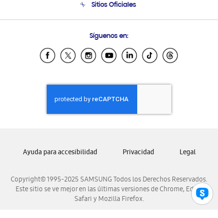
Sitios Oficiales
Soporte vía eMail
Preguntas Frecuentes
Samsung Costa Rica
Síguenos en:
Samsung Ecuador
Samsung El Salvador
Samsung Guatemala
Samsung Honduras
Samsung Nicaragua
Samsung Panamá
Samsung República Dominicana
Samsung Venezuela
Ayuda para accesibilidad
Privacidad
Legal
Copyright© 1995-2025 SAMSUNG Todos los Derechos Reservados.
Este sitio se ve mejor en las últimas versiones de Chrome, Edge,
Safari y Mozilla Firefox.