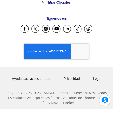
Sitios Oficiales
Soporte vía eMail
Preguntas Frecuentes
Samsung Costa Rica
Síguenos en:
Samsung Ecuador
Samsung El Salvador
Samsung Guatemala
Samsung Honduras
Samsung Nicaragua
Samsung Panamá
Samsung República Dominicana
Samsung Venezuela
Ayuda para accesibilidad
Privacidad
Legal
Copyright© 1995-2025 SAMSUNG Todos los Derechos Reservados.
Este sitio se ve mejor en las últimas versiones de Chrome, Edge,
Safari y Mozilla Firefox.