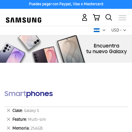
Puedes pagar con Paypal, Visa o Mastercard
Mi carrito
Mon
USD -
dólar
estadounid
Smartphones
Eliminar
Clase
Galaxy S
este
Eliminar
Feature
Multi-sim
artículo
este
Eliminar
Memoria
256GB
artículo