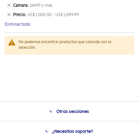
este
Eliminar
Camara
24MP o más
artículo
este
Eliminar
Precio
US$ 1,000.00 - US$ 1,099.99
artículo
este
Eliminar todo
artículo
No podemos encontrar productos que coincida con la
selección.
Otras secciones
Conócenos
¿Necesitas soporte?
Soporte