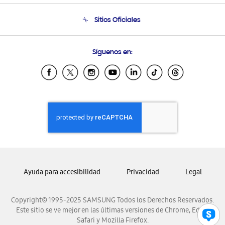
Condiciones de Compra
Soporte telefónico
Sitios Oficiales
Soporte vía eMail
Preguntas Frecuentes
Samsung Costa Rica
Síguenos en:
Samsung Ecuador
Samsung El Salvador
Samsung Guatemala
Samsung Honduras
Samsung Nicaragua
Samsung Panamá
Samsung República Dominicana
Samsung Venezuela
Ayuda para accesibilidad
Privacidad
Legal
Copyright© 1995-2025 SAMSUNG Todos los Derechos Reservados.
Este sitio se ve mejor en las últimas versiones de Chrome, Edge,
Safari y Mozilla Firefox.