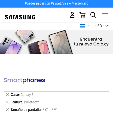
Puedes pagar con Paypal, Visa o Mastercard
Mi carrito
Mon
USD -
dólar
estadounid
Smartphones
Eliminar
Clase
Galaxy S
este
Eliminar
Feature
Bluetooth
artículo
este
Eliminar
Tamaño de pantalla
6.0" - 6.9"
artículo