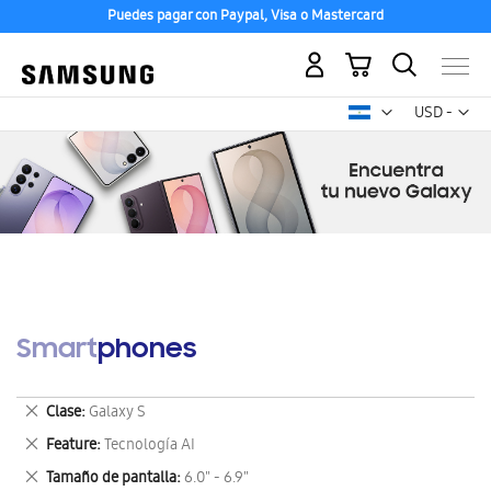
Puedes pagar con Paypal, Visa o Mastercard
Mi carrito
Mon
USD -
dólar
estadounid
Smartphones
Eliminar
Clase
Galaxy S
este
Eliminar
Feature
Tecnología AI
artículo
este
Eliminar
Tamaño de pantalla
6.0" - 6.9"
artículo