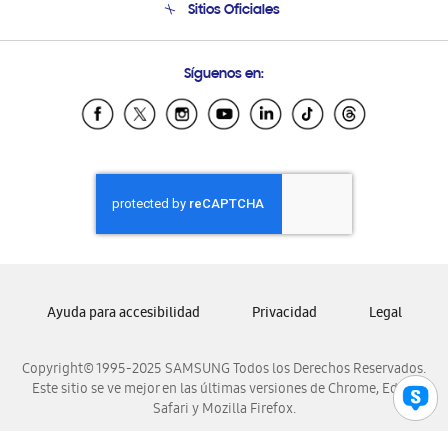
Sitios Oficiales
Soporte vía eMail
Preguntas Frecuentes
Samsung Costa Rica
Síguenos en:
Samsung Ecuador
Samsung El Salvador
Samsung Guatemala
Samsung Honduras
Samsung Nicaragua
Samsung Panamá
Samsung República Dominicana
Samsung Venezuela
Ayuda para accesibilidad
Privacidad
Legal
Copyright© 1995-2025 SAMSUNG Todos los Derechos Reservados.
Este sitio se ve mejor en las últimas versiones de Chrome, Edge,
Safari y Mozilla Firefox.