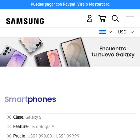
Puedes pagar con Paypal, Visa o Mastercard
Mi carrito
Mon
USD -
dólar
estadounid
Smartphones
Eliminar
Clase
Galaxy S
este
Eliminar
Feature
Tecnología AI
artículo
este
Eliminar
Precio
US$ 1,090.00 - US$ 1,099.99
artículo