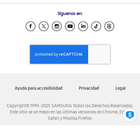
Preguntas Frecuentes
Samsung Costa Rica
Síguenos en:
Samsung Ecuador
Samsung El Salvador
Samsung Guatemala
Samsung Honduras
Samsung Nicaragua
Samsung Panamá
Samsung República Dominicana
Samsung Venezuela
Ayuda para accesibilidad
Privacidad
Legal
Copyright© 1995-2025 SAMSUNG Todos los Derechos Reservados.
Este sitio se ve mejor en las últimas versiones de Chrome, Edge,
Safari y Mozilla Firefox.