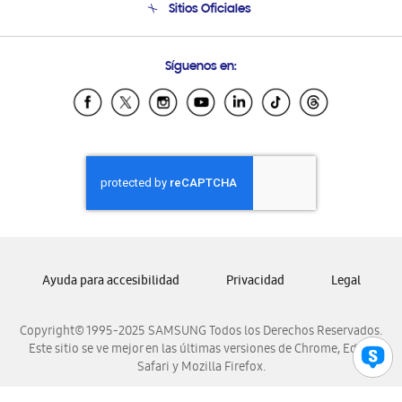
Sitios Oficiales
Soporte vía eMail
Preguntas Frecuentes
Samsung Costa Rica
Síguenos en:
Samsung Ecuador
Samsung El Salvador
Samsung Guatemala
Samsung Honduras
Samsung Nicaragua
Samsung Panamá
Samsung República Dominicana
Samsung Venezuela
Ayuda para accesibilidad
Privacidad
Legal
Copyright© 1995-2025 SAMSUNG Todos los Derechos Reservados.
Este sitio se ve mejor en las últimas versiones de Chrome, Edge,
Safari y Mozilla Firefox.