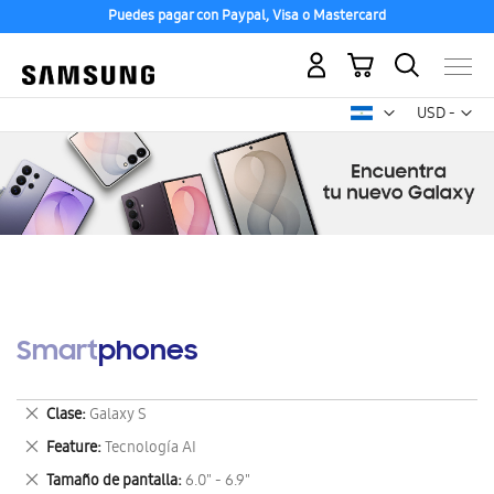
Puedes pagar con Paypal, Visa o Mastercard
Mi carrito
Mon
USD -
dólar
estadounid
Smartphones
Eliminar
Clase
Galaxy S
este
Eliminar
Feature
Tecnología AI
artículo
este
Eliminar
Tamaño de pantalla
6.0" - 6.9"
artículo