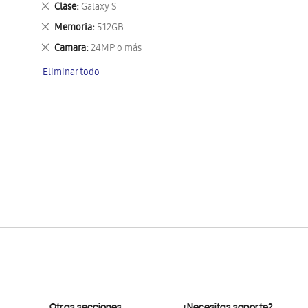
Eliminar
Clase
Galaxy S
este
Eliminar
Memoria
512GB
artículo
este
Eliminar
Camara
24MP o más
artículo
este
Eliminar todo
artículo
Otras secciones
¿Necesitas soporte?