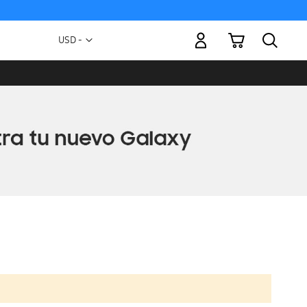
Mi carrito
Moneda
USD -
dólar
estadounidense