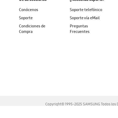
Conócenos
Soporte telefónico
Soporte
Soporte vía eMail
Condiciones de
Preguntas
Compra
Frecuentes
Copyright© 1995-2025 SAMSUNG Todos los D
Este sitio se ve mejor en las últimas versiones de Chrome