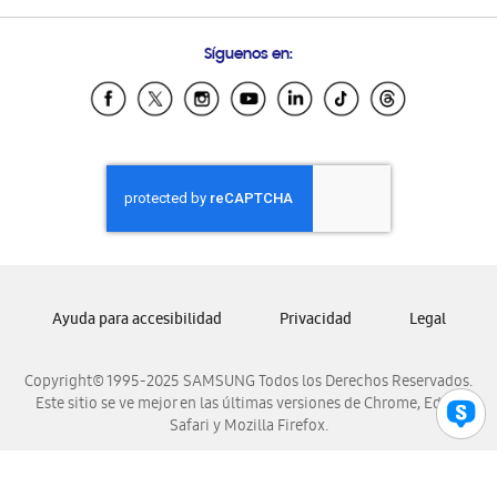
Preguntas Frecuentes
Samsung Costa Rica
Síguenos en:
Samsung Ecuador
Samsung El Salvador
Samsung Guatemala
Samsung Honduras
Samsung Nicaragua
Samsung Panamá
Samsung República Dominicana
Samsung Venezuela
Ayuda para accesibilidad
Privacidad
Legal
Copyright© 1995-2025 SAMSUNG Todos los Derechos Reservados.
Este sitio se ve mejor en las últimas versiones de Chrome, Edge,
Safari y Mozilla Firefox.