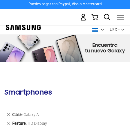
Puedes pagar con Paypal, Visa o Mastercard
Mi carrito
Mon
USD -
dólar
estadounid
Smartphones
Eliminar
Clase
Galaxy A
este
Eliminar
Feature
HD Display
artículo
este