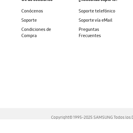
Conócenos
Soporte telefónico
Soporte
Soporte vía eMail
Condiciones de
Preguntas
Compra
Frecuentes
Copyright© 1995-2025 SAMSUNG Todos los D
Este sitio se ve mejor en las últimas versiones de Chrome