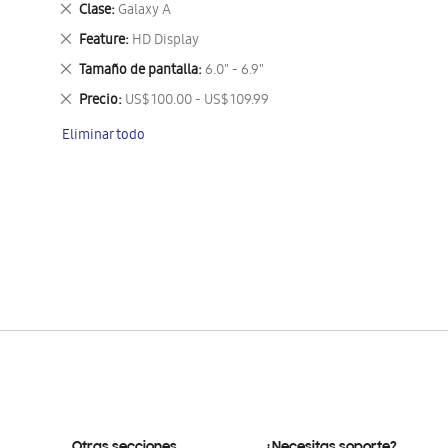
Eliminar
Clase
Galaxy A
este
Eliminar
Feature
HD Display
artículo
este
Eliminar
Tamaño de pantalla
6.0" - 6.9"
artículo
este
Eliminar
Precio
US$ 100.00 - US$ 109.99
artículo
este
Eliminar todo
artículo
Otras secciones
¿Necesitas soporte?