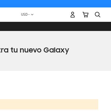
Mi carrito
Moneda
USD -
dólar
estadounidense