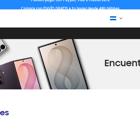
Compra con ENVÍO GRATIS a tu hogar desde 48h hábiles
es