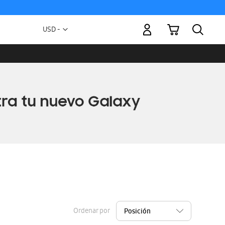
Mi carrito
Moneda
USD -
dólar
estadounidense
Ordenar por