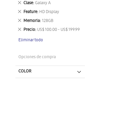
Eliminar
Clase
Galaxy A
este
Eliminar
Feature
HD Display
artículo
este
Eliminar
Memoria
128GB
artículo
este
Eliminar
Precio
US$ 100.00 - US$ 199.99
artículo
este
Eliminar todo
artículo
Opciones de compra
COLOR