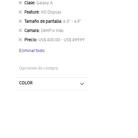
Eliminar
Clase
Galaxy A
este
Eliminar
Feature
HD Display
artículo
este
Eliminar
Tamaño de pantalla
6.0" - 6.9"
artículo
este
Eliminar
Camara
24MP o más
artículo
este
Eliminar
Precio
US$ 400.00 - US$ 499.99
artículo
este
Eliminar todo
artículo
Opciones de compra
COLOR