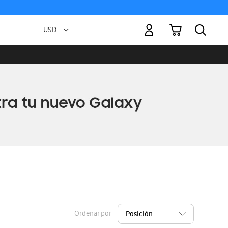
Mi carrito
Moneda
USD -
dólar
estadounidense
Ordenar por