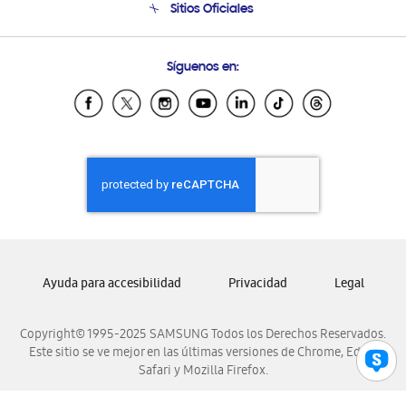
Sitios Oficiales
Soporte vía eMail
Preguntas Frecuentes
Samsung Costa Rica
Síguenos en:
Samsung Ecuador
Samsung El Salvador
Samsung Guatemala
Samsung Honduras
Samsung Nicaragua
Samsung Panamá
Samsung República Dominicana
Samsung Venezuela
Ayuda para accesibilidad
Privacidad
Legal
Copyright© 1995-2025 SAMSUNG Todos los Derechos Reservados.
Este sitio se ve mejor en las últimas versiones de Chrome, Edge,
Safari y Mozilla Firefox.