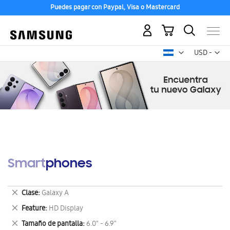
Puedes pagar con Paypal, Visa o Mastercard
Mi carrito
Mon
USD -
dólar
estadounid
Smartphones
Eliminar
Clase
Galaxy A
este
Eliminar
Feature
HD Display
artículo
este
Eliminar
Tamaño de pantalla
6.0" - 6.9"
artículo