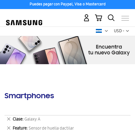
Puedes pagar con Paypal, Visa o Mastercard
Mi carrito
Mon
USD -
dólar
estadounid
Smartphones
Eliminar
Clase
Galaxy A
este
Eliminar
Feature
Sensor de huella dactilar
artículo
este