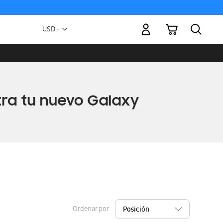
Mi carrito
Moneda
USD -
dólar
estadounidense
Ordenar por