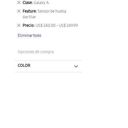
Eliminar
Clase
Galaxy A
este
Eliminar
Feature
Sensor de huella
artículo
este
dactilar
artículo
Eliminar
Precio
US$ 240.00 - US$ 249.99
este
Eliminar todo
artículo
Opciones de compra
COLOR