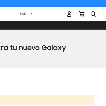
Mi carrito
Moneda
USD -
dólar
estadounidense