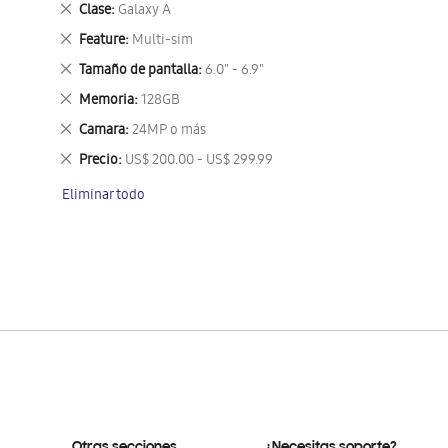
Eliminar
Clase
Galaxy A
este
Eliminar
Feature
Multi-sim
artículo
este
Eliminar
Tamaño de pantalla
6.0" - 6.9"
artículo
este
Eliminar
Memoria
128GB
artículo
este
Eliminar
Camara
24MP o más
artículo
este
Eliminar
Precio
US$ 200.00 - US$ 299.99
artículo
este
Eliminar todo
artículo
Otras secciones
¿Necesitas soporte?