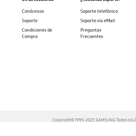
Conócenos
Soporte telefónico
Soporte
Soporte vía eMail
Condiciones de
Preguntas
Compra
Frecuentes
Copyright© 1995-2025 SAMSUNG Todos los D
Este sitio se ve mejor en las últimas versiones de Chrome