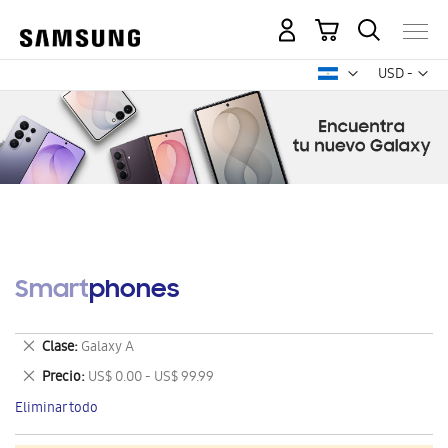
Mi carrito
Mon
USD -
dólar
estadounid
Smartphones
Eliminar
Clase
Galaxy A
este
Eliminar
Precio
US$ 0.00 - US$ 99.99
artículo
este
Eliminar todo
artículo