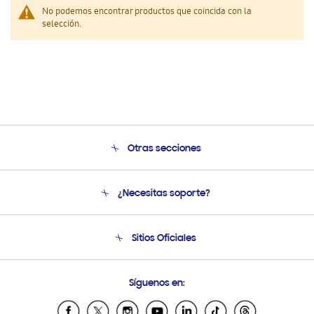
No podemos encontrar productos que coincida con la
selección.
Otras secciones
Conócenos
¿Necesitas soporte?
Soporte
Condiciones de Compra
Soporte telefónico
Sitios Oficiales
Soporte vía eMail
Preguntas Frecuentes
Samsung Costa Rica
Síguenos en:
Samsung Ecuador
Samsung El Salvador