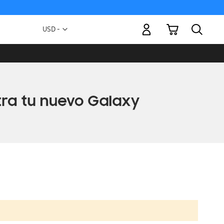
Mi carrito
Moneda
USD -
dólar
estadounidense