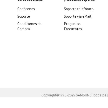
Conócenos
Soporte telefónico
Soporte
Soporte vía eMail
Condiciones de
Preguntas
Compra
Frecuentes
Copyright© 1995-2025 SAMSUNG Todos los D
Este sitio se ve mejor en las últimas versiones de Chrome