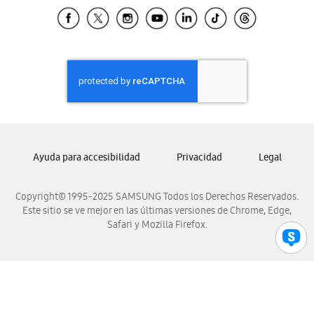
Samsung El Salvador
Samsung Guatemala
Samsung Honduras
Samsung Nicaragua
Samsung Panamá
Samsung República Dominicana
Samsung Venezuela
Ayuda para accesibilidad
Privacidad
Legal
Copyright© 1995-2025 SAMSUNG Todos los Derechos Reservados.
Este sitio se ve mejor en las últimas versiones de Chrome, Edge,
Safari y Mozilla Firefox.