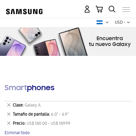
Mi carrito
Mon
USD -
dólar
estadounid
Smartphones
Eliminar
Clase
Galaxy A
este
Eliminar
Tamaño de pantalla
6.0" - 6.9"
artículo
este
Eliminar
Precio
US$ 180.00 - US$ 189.99
artículo
este
Eliminar todo
artículo