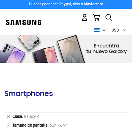
Puedes pagar con Paypal, Visa o Mastercard
Mi carrito
Mon
USD -
dólar
estadounid
Smartphones
Eliminar
Clase
Galaxy A
este
Eliminar
Tamaño de pantalla
6.0" - 6.9"
artículo
este