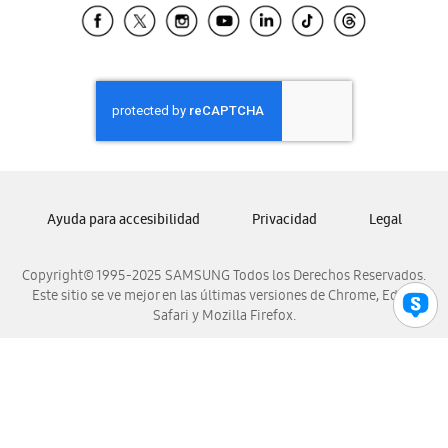
Samsung El Salvador
Samsung Guatemala
Samsung Honduras
Samsung Nicaragua
Samsung Panamá
Samsung República Dominicana
Samsung Venezuela
Ayuda para accesibilidad
Privacidad
Legal
Copyright© 1995-2025 SAMSUNG Todos los Derechos Reservados.
Este sitio se ve mejor en las últimas versiones de Chrome, Edge,
Safari y Mozilla Firefox.