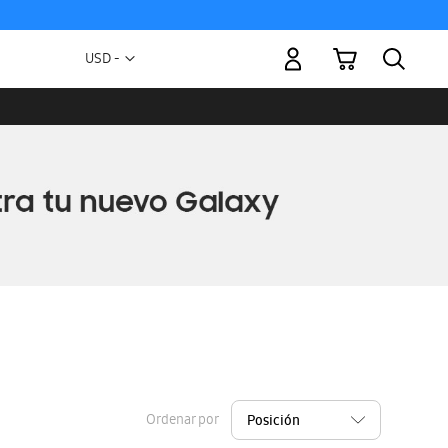
Mi carrito
Moneda
USD -
dólar
estadounidense
Ordenar por