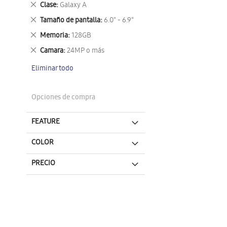
Eliminar
Clase
Galaxy A
este
Eliminar
Tamaño de pantalla
6.0" - 6.9"
artículo
este
Eliminar
Memoria
128GB
artículo
este
Eliminar
Camara
24MP o más
artículo
este
Eliminar todo
artículo
Opciones de compra
FEATURE
COLOR
PRECIO