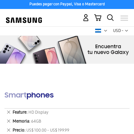
Puedes pagar con Paypal, Visa o Mastercard
Mi carrito
Mon
USD -
dólar
estadounid
Smartphones
Eliminar
Feature
HD Display
este
Eliminar
Memoria
64GB
artículo
este
Eliminar
Precio
US$ 100.00 - US$ 199.99
artículo