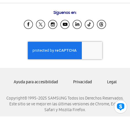
Preguntas Frecuentes
Samsung Costa Rica
Síguenos en:
Samsung Ecuador
Samsung El Salvador
Samsung Guatemala
Samsung Honduras
Samsung Nicaragua
Samsung Panamá
Samsung República Dominicana
Samsung Venezuela
Ayuda para accesibilidad
Privacidad
Legal
Copyright© 1995-2025 SAMSUNG Todos los Derechos Reservados.
Este sitio se ve mejor en las últimas versiones de Chrome, Edge,
Safari y Mozilla Firefox.