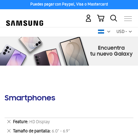
Puedes pagar con Paypal, Visa o Mastercard
Mi carrito
Mon
USD -
dólar
estadounid
Smartphones
Eliminar
Feature
HD Display
este
Eliminar
Tamaño de pantalla
6.0" - 6.9"
artículo
este