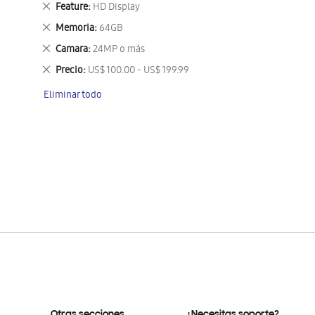
Eliminar
Feature
HD Display
este
Eliminar
Memoria
64GB
artículo
este
Eliminar
Camara
24MP o más
artículo
este
Eliminar
Precio
US$ 100.00 - US$ 199.99
artículo
este
Eliminar todo
artículo
Otras secciones
¿Necesitas soporte?