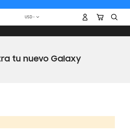
Mi carrito
Moneda
USD -
dólar
estadounidense