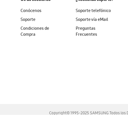
Conócenos
Soporte telefónico
Soporte
Soporte vía eMail
Condiciones de
Preguntas
Compra
Frecuentes
Copyright© 1995-2025 SAMSUNG Todos los D
Este sitio se ve mejor en las últimas versiones de Chrome