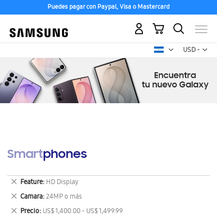
Puedes pagar con Paypal, Visa o Mastercard
Mi carrito
Mon
USD -
dólar
estadounid
Smartphones
Eliminar
Feature
HD Display
este
Eliminar
Camara
24MP o más
artículo
este
Eliminar
Precio
US$ 1,400.00 - US$ 1,499.99
artículo