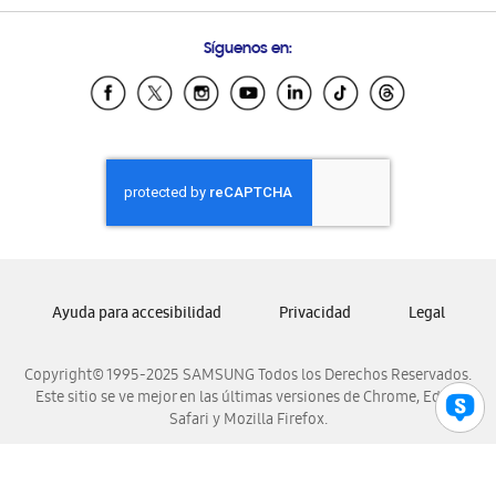
Preguntas Frecuentes
Samsung Costa Rica
Síguenos en:
Samsung Ecuador
Samsung El Salvador
Samsung Guatemala
Samsung Honduras
Samsung Nicaragua
Samsung Panamá
Samsung República Dominicana
Samsung Venezuela
Ayuda para accesibilidad
Privacidad
Legal
Copyright© 1995-2025 SAMSUNG Todos los Derechos Reservados.
Este sitio se ve mejor en las últimas versiones de Chrome, Edge,
Safari y Mozilla Firefox.