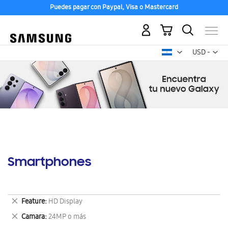
Puedes pagar con Paypal, Visa o Mastercard
Mi carrito
Mon
USD -
dólar
estadounid
Smartphones
Eliminar
Feature
HD Display
este
Eliminar
Camara
24MP o más
artículo
este