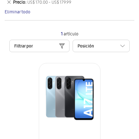
Eliminar
Precio
US$ 170.00 - US$ 179.99
artículo
este
Eliminar todo
artículo
1
artículo
Filtrar por