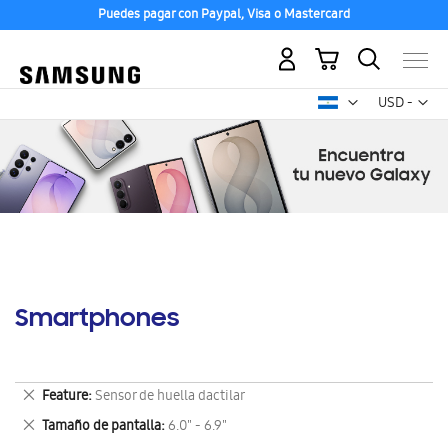
Puedes pagar con Paypal, Visa o Mastercard
Mi carrito
Mon
USD -
dólar
estadounid
Smartphones
Eliminar
Feature
Sensor de huella dactilar
este
Eliminar
Tamaño de pantalla
6.0" - 6.9"
artículo
este