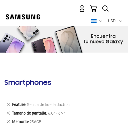
Mi carrito
Mon
USD -
dólar
estadounid
Smartphones
Eliminar
Feature
Sensor de huella dactilar
este
Eliminar
Tamaño de pantalla
6.0" - 6.9"
artículo
este
Eliminar
Memoria
256GB
artículo
este