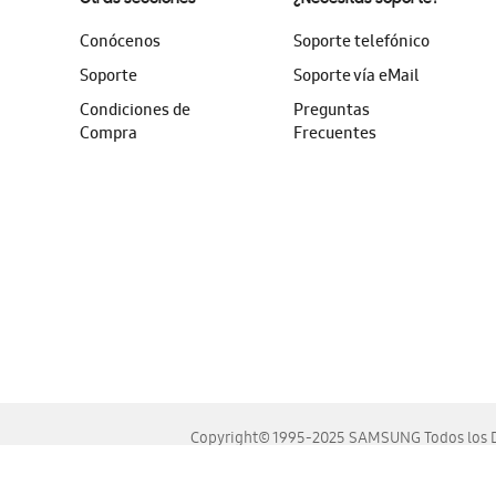
Conócenos
Soporte telefónico
Soporte
Soporte vía eMail
Condiciones de
Preguntas
Compra
Frecuentes
Copyright© 1995-2025 SAMSUNG Todos los D
Este sitio se ve mejor en las últimas versiones de Chrome