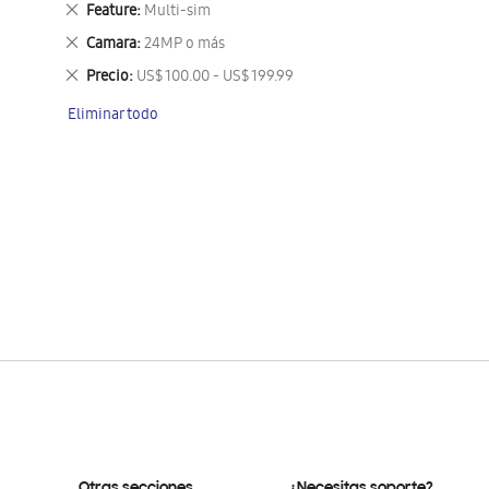
Eliminar
Feature
Multi-sim
este
Eliminar
Camara
24MP o más
artículo
este
Eliminar
Precio
US$ 100.00 - US$ 199.99
artículo
este
Eliminar todo
artículo
Otras secciones
¿Necesitas soporte?