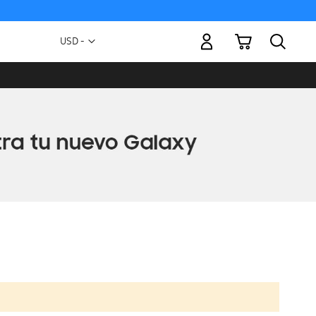
Mi carrito
Moneda
USD -
dólar
estadounidense