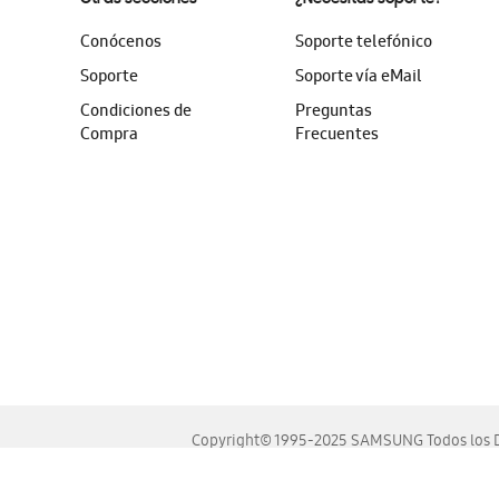
Conócenos
Soporte telefónico
Soporte
Soporte vía eMail
Condiciones de
Preguntas
Compra
Frecuentes
Copyright© 1995-2025 SAMSUNG Todos los D
Este sitio se ve mejor en las últimas versiones de Chrome