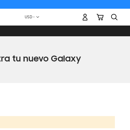
Mi carrito
Moneda
USD -
dólar
estadounidense