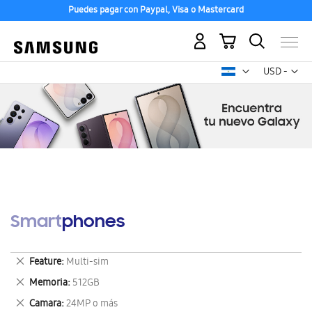
Puedes pagar con Paypal, Visa o Mastercard
Mi carrito
Mon
USD -
dólar
estadounid
Smartphones
Eliminar
Feature
Multi-sim
este
Eliminar
Memoria
512GB
artículo
este
Eliminar
Camara
24MP o más
artículo