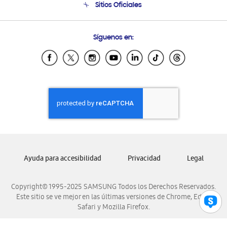
Sitios Oficiales
Soporte vía eMail
Preguntas Frecuentes
Samsung Costa Rica
Síguenos en:
Samsung Ecuador
Samsung El Salvador
Samsung Guatemala
Samsung Honduras
Samsung Nicaragua
Samsung Panamá
Samsung República Dominicana
Samsung Venezuela
Ayuda para accesibilidad
Privacidad
Legal
Copyright© 1995-2025 SAMSUNG Todos los Derechos Reservados.
Este sitio se ve mejor en las últimas versiones de Chrome, Edge,
Safari y Mozilla Firefox.