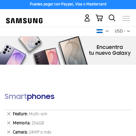
Puedes pagar con Paypal, Visa o Mastercard
Mi carrito
Mon
USD -
dólar
estadounid
Smartphones
Eliminar
Feature
Multi-sim
este
Eliminar
Memoria
256GB
artículo
este
Eliminar
Camara
24MP o más
artículo