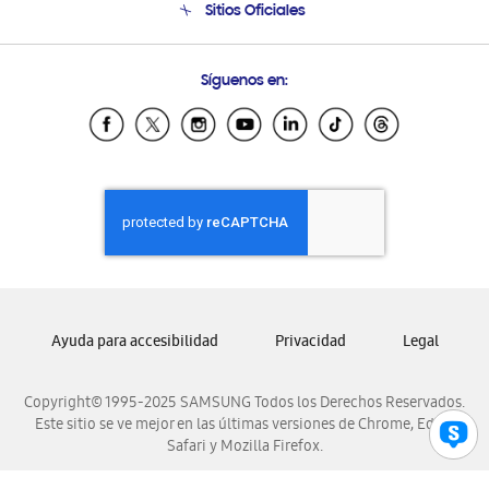
Sitios Oficiales
Soporte vía eMail
Preguntas Frecuentes
Samsung Costa Rica
Síguenos en:
Samsung Ecuador
Samsung El Salvador
Samsung Guatemala
Samsung Honduras
Samsung Nicaragua
Samsung Panamá
Samsung República Dominicana
Samsung Venezuela
Ayuda para accesibilidad
Privacidad
Legal
Copyright© 1995-2025 SAMSUNG Todos los Derechos Reservados.
Este sitio se ve mejor en las últimas versiones de Chrome, Edge,
Safari y Mozilla Firefox.