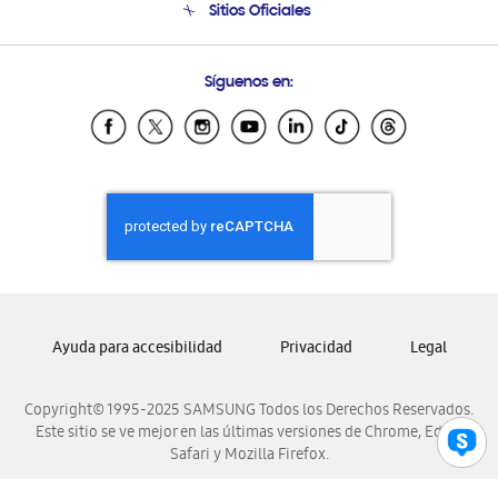
Sitios Oficiales
Soporte vía eMail
Preguntas Frecuentes
Samsung Costa Rica
Síguenos en:
Samsung Ecuador
Samsung El Salvador
Samsung Guatemala
Samsung Honduras
Samsung Nicaragua
Samsung Panamá
Samsung República Dominicana
Samsung Venezuela
Ayuda para accesibilidad
Privacidad
Legal
Copyright© 1995-2025 SAMSUNG Todos los Derechos Reservados.
Este sitio se ve mejor en las últimas versiones de Chrome, Edge,
Safari y Mozilla Firefox.