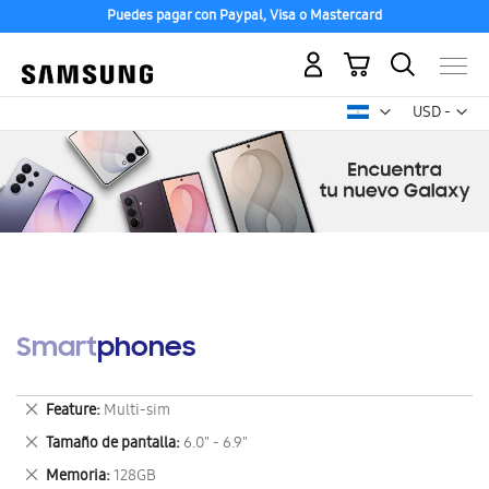
Puedes pagar con Paypal, Visa o Mastercard
Mi carrito
Mon
USD -
dólar
estadounid
Smartphones
Eliminar
Feature
Multi-sim
este
Eliminar
Tamaño de pantalla
6.0" - 6.9"
artículo
este
Eliminar
Memoria
128GB
artículo