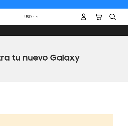
Mi carrito
Moneda
USD -
dólar
estadounidense