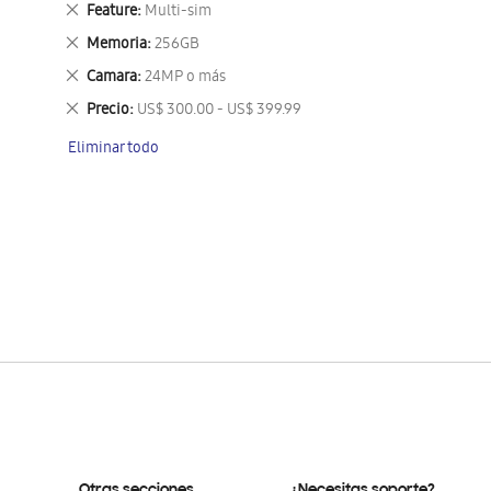
Eliminar
Feature
Multi-sim
este
Eliminar
Memoria
256GB
artículo
este
Eliminar
Camara
24MP o más
artículo
este
Eliminar
Precio
US$ 300.00 - US$ 399.99
artículo
este
Eliminar todo
artículo
Otras secciones
¿Necesitas soporte?