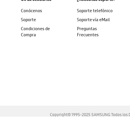
Conócenos
Soporte telefónico
Soporte
Soporte vía eMail
Condiciones de
Preguntas
Compra
Frecuentes
Copyright© 1995-2025 SAMSUNG Todos los D
Este sitio se ve mejor en las últimas versiones de Chrome