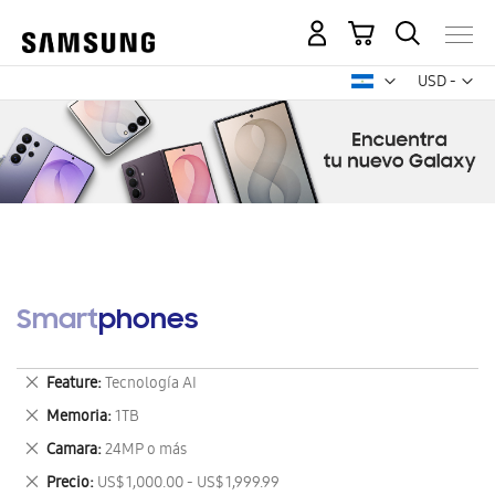
Mi carrito
Mon
USD -
dólar
estadounid
Smartphones
Eliminar
Feature
Tecnología AI
este
Eliminar
Memoria
1TB
artículo
este
Eliminar
Camara
24MP o más
artículo
este
Eliminar
Precio
US$ 1,000.00 - US$ 1,999.99
artículo