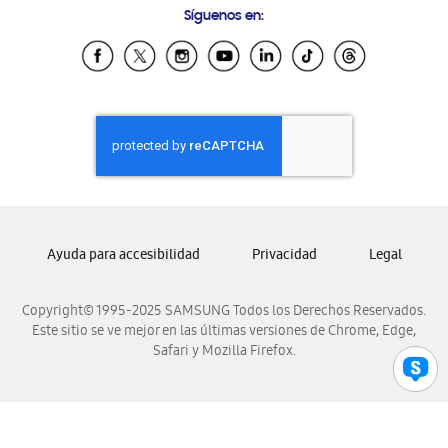
Síguenos en:
Samsung Ecuador
Samsung El Salvador
Samsung Guatemala
Samsung Honduras
Samsung Nicaragua
Samsung Panamá
Samsung República Dominicana
Samsung Venezuela
Ayuda para accesibilidad
Privacidad
Legal
Copyright© 1995-2025 SAMSUNG Todos los Derechos Reservados.
Este sitio se ve mejor en las últimas versiones de Chrome, Edge,
Safari y Mozilla Firefox.