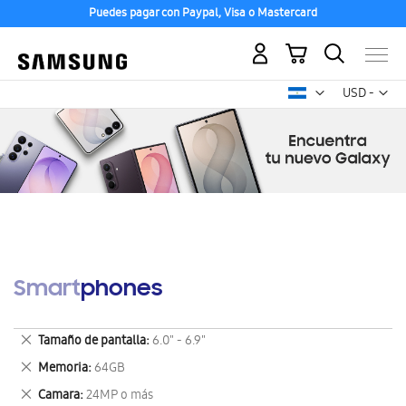
Puedes pagar con Paypal, Visa o Mastercard
Mi carrito
Mon
USD -
dólar
estadounid
Smartphones
Eliminar
Tamaño de pantalla
6.0" - 6.9"
este
Eliminar
Memoria
64GB
artículo
este
Eliminar
Camara
24MP o más
artículo