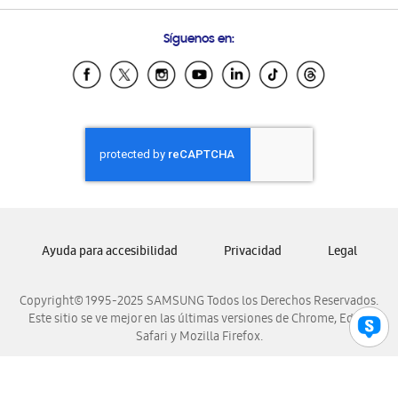
Preguntas Frecuentes
Samsung Costa Rica
Síguenos en:
Samsung Ecuador
Samsung El Salvador
Samsung Guatemala
Samsung Honduras
Samsung Nicaragua
Samsung Panamá
Samsung República Dominicana
Samsung Venezuela
Ayuda para accesibilidad
Privacidad
Legal
Copyright© 1995-2025 SAMSUNG Todos los Derechos Reservados.
Este sitio se ve mejor en las últimas versiones de Chrome, Edge,
Safari y Mozilla Firefox.