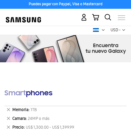
Puedes pagar con Paypal, Visa o Mastercard
Mi carrito
Mon
USD -
dólar
estadounid
Smartphones
Eliminar
Memoria
1TB
este
Eliminar
Camara
24MP o más
artículo
este
Eliminar
Precio
US$ 1,300.00 - US$ 1,399.99
artículo