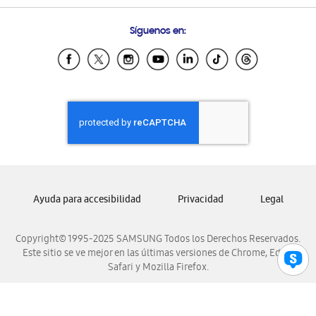
Preguntas Frecuentes
Samsung Costa Rica
Síguenos en:
Samsung Ecuador
Samsung El Salvador
Samsung Guatemala
Samsung Honduras
Samsung Nicaragua
Samsung Panamá
Samsung República Dominicana
Samsung Venezuela
Ayuda para accesibilidad
Privacidad
Legal
Copyright© 1995-2025 SAMSUNG Todos los Derechos Reservados.
Este sitio se ve mejor en las últimas versiones de Chrome, Edge,
Safari y Mozilla Firefox.