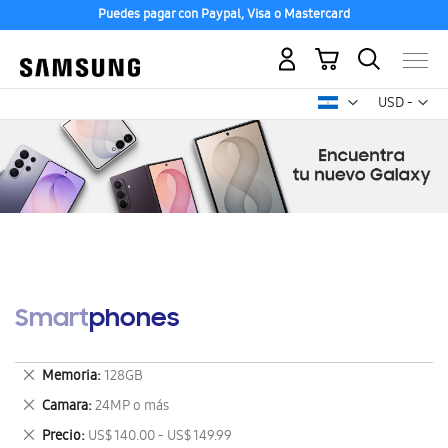
Puedes pagar con Paypal, Visa o Mastercard
Mi carrito
Mon
USD -
dólar
estadounid
Smartphones
Eliminar
Memoria
128GB
este
Eliminar
Camara
24MP o más
artículo
este
Eliminar
Precio
US$ 140.00 - US$ 149.99
artículo