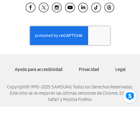
Samsung El Salvador
Samsung Guatemala
Samsung Honduras
Samsung Nicaragua
Samsung Panamá
Samsung República Dominicana
Samsung Venezuela
Ayuda para accesibilidad
Privacidad
Legal
Copyright© 1995-2025 SAMSUNG Todos los Derechos Reservados.
Este sitio se ve mejor en las últimas versiones de Chrome, Edge,
Safari y Mozilla Firefox.