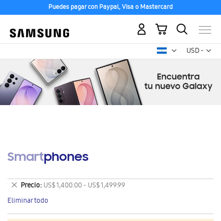
Puedes pagar con Paypal, Visa o Mastercard
Mi carrito
Mon
USD -
dólar
estadounid
Smartphones
Eliminar
Precio
US$ 1,400.00 - US$ 1,499.99
este
Eliminar todo
artículo