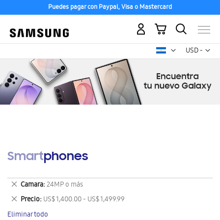
Puedes pagar con Paypal, Visa o Mastercard
Mi carrito
Mon
USD -
dólar
estadounid
Smartphones
Eliminar
Camara
24MP o más
este
Eliminar
Precio
US$ 1,400.00 - US$ 1,499.99
artículo
este
Eliminar todo
artículo