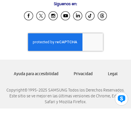
Síguenos en:
Samsung Ecuador
Samsung El Salvador
Samsung Guatemala
Samsung Honduras
Samsung Nicaragua
Samsung Panamá
Samsung República Dominicana
Samsung Venezuela
Ayuda para accesibilidad
Privacidad
Legal
Copyright© 1995-2025 SAMSUNG Todos los Derechos Reservados.
Este sitio se ve mejor en las últimas versiones de Chrome, Edge,
Safari y Mozilla Firefox.