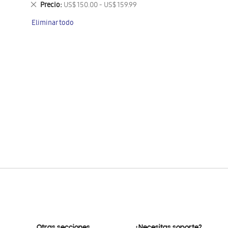
Eliminar
Precio
US$ 150.00 - US$ 159.99
este
Eliminar todo
artículo
Otras secciones
¿Necesitas soporte?