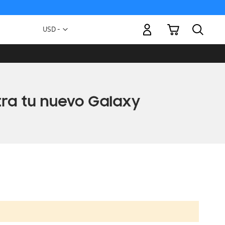
Mi carrito
Moneda
USD -
dólar
estadounidense