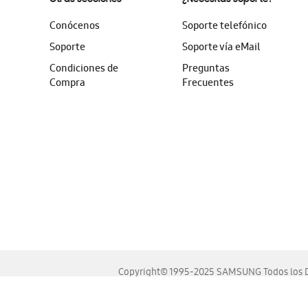
Conócenos
Soporte telefónico
Soporte
Soporte vía eMail
Condiciones de
Preguntas
Compra
Frecuentes
Copyright© 1995-2025 SAMSUNG Todos los D
Este sitio se ve mejor en las últimas versiones de Chrome