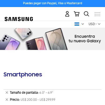
Puedes pagar con Paypal, Visa o Mastercard
Mi carrito
Mon
USD -
dólar
estadounid
Smartphones
Eliminar
Tamaño de pantalla
6.0" - 6.9"
este
Eliminar
Precio
US$ 200.00 - US$ 299.99
artículo
este