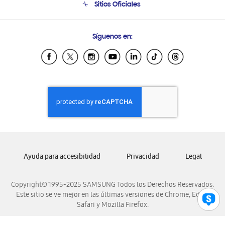
Sitios Oficiales
Soporte vía eMail
Preguntas Frecuentes
Samsung Costa Rica
Síguenos en:
Samsung Ecuador
Samsung El Salvador
Samsung Guatemala
Samsung Honduras
Samsung Nicaragua
Samsung Panamá
Samsung República Dominicana
Samsung Venezuela
Ayuda para accesibilidad
Privacidad
Legal
Copyright© 1995-2025 SAMSUNG Todos los Derechos Reservados.
Este sitio se ve mejor en las últimas versiones de Chrome, Edge,
Safari y Mozilla Firefox.